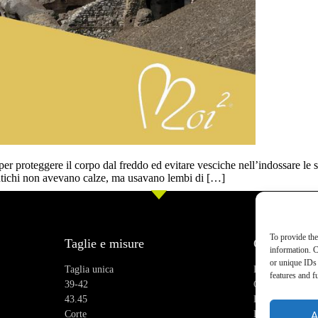
 per proteggere il corpo dal freddo ed evitare vesciche nell’indossare le 
antichi non avevano calze, ma usavano lembi di […]
To provide the
Taglie e misure
Chi siamo
information. C
or unique IDs 
Taglia unica
Recensioni
features and f
39-42
Chi siamo
43.45
Blog
Corte
Praticità
A