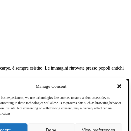
scarpe, è sempre esistito. Le immagini ritrovate presso popoli antichi
Manage Consent
 best experiences, we use technologies like cookies to store and/or access device
Dove ci trovi
onsenting to these technologies will allow us to process data such as browsing behavior
on this site. Not consenting or withdrawing consent, may adversely affect certain
unctions.
ccept
Deny
View preferences