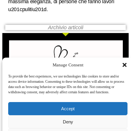
massima eleganza, di persone che fanno lavori
u201cpulitiu201d.
Archivio articoli
Manage Consent
To provide the best experiences, we use technologies like cookies to store and/or
access device information. Consenting to these technologies will allow us to process
L’evoluzione delle calze
data such as browsing behavior or unique IDs on this site. Not consenting or
withdrawing consent, may adversely affect certain features and functions.
Modelli
Taglie e
Chi siamo
Dove ci trovi
Accept
misure
Recensioni
Deny
Taglia unica
Venezia
Chi siamo
39-42