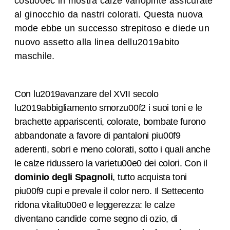
cosu00ec in mostra calze variopinte assicurate
al ginocchio da nastri colorati. Questa nuova
mode ebbe un successo strepitoso e diede un
nuovo assetto alla linea dellu2019abito
maschile.
Con lu2019avanzare del XVII secolo
lu2019abbigliamento smorzu00f2 i suoi toni e le
brachette appariscenti, colorate, bombate furono
abbandonate a favore di pantaloni piu00f9
aderenti, sobri e meno colorati, sotto i quali anche
le calze ridussero la varietu00e0 dei colori. Con il
dominio degli Spagnoli
, tutto acquista toni
piu00f9 cupi e prevale il color nero. Il Settecento
ridona vitalitu00e0 e leggerezza: le calze
diventano candide come segno di ozio, di