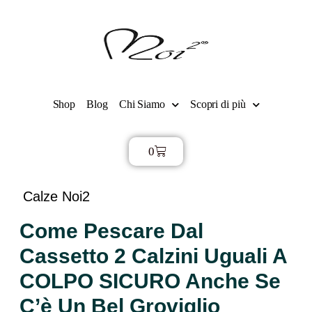
Shop
Blog
Chi Siamo
Scopri di più
0
€
0,00
Calze Noi2
Come Pescare Dal
Cassetto 2 Calzini Uguali A
COLPO SICURO Anche Se
C’è Un Bel Groviglio