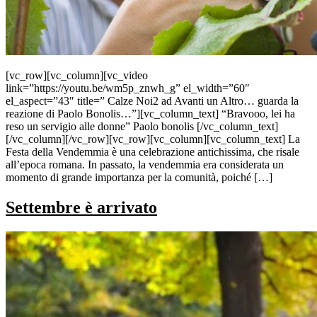
[vc_row][vc_column][vc_video
link=”https://youtu.be/wm5p_znwh_g” el_width=”60″
el_aspect=”43″ title=” Calze Noi2 ad Avanti un Altro… guarda la
reazione di Paolo Bonolis…”][vc_column_text] “Bravooo, lei ha
reso un servigio alle donne” Paolo bonolis [/vc_column_text]
[/vc_column][/vc_row][vc_row][vc_column][vc_column_text] La
Festa della Vendemmia è una celebrazione antichissima, che risale
all’epoca romana. In passato, la vendemmia era considerata un
momento di grande importanza per la comunità, poiché […]
Settembre è arrivato