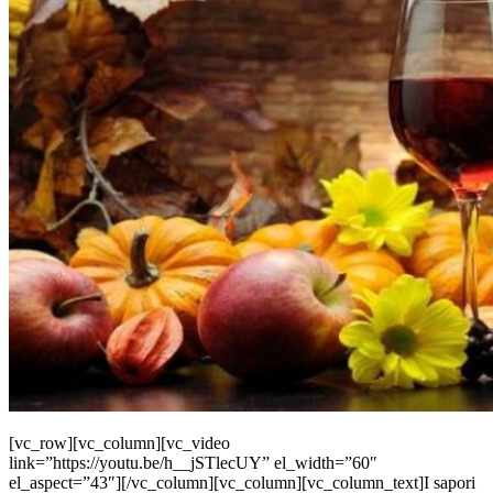
[vc_row][vc_column][vc_video
link=”https://youtu.be/h__jSTlecUY” el_width=”60″
el_aspect=”43″][/vc_column][vc_column][vc_column_text]I sapori