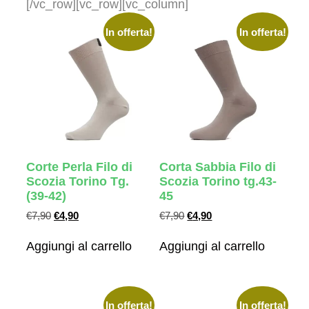
[/vc_row][vc_row][vc_column]
In offerta!
In offerta!
Corte Perla Filo di
Corta Sabbia Filo di
Scozia Torino Tg.
Scozia Torino tg.43-
(39-42)
45
€
7,90
€
4,90
€
7,90
€
4,90
Aggiungi al carrello
Aggiungi al carrello
In offerta!
In offerta!