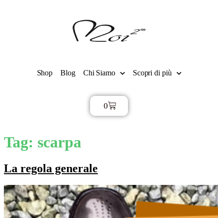
Shop
Blog
Chi Siamo
Scopri di più
0
€
0,00
Tag:
scarpa
La regola generale