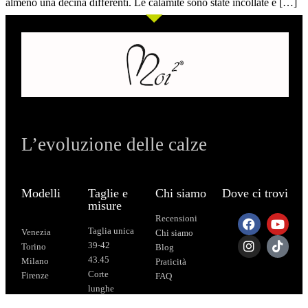
almeno una decina differenti. Le calamite sono state incollate e […]
L’evoluzione delle calze
Modelli
Taglie e
Chi siamo
Dove ci trovi
misure
Recensioni
Taglia unica
Venezia
Chi siamo
39-42
Torino
Blog
43.45
Milano
Praticità
Corte
Firenze
FAQ
lunghe