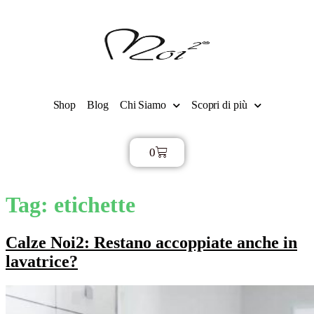
Shop
Blog
Chi Siamo
Scopri di più
0
€
0,00
Tag:
etichette
Calze Noi2: Restano accoppiate anche in
lavatrice?