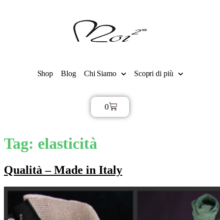
Shop
Blog
Chi Siamo
Scopri di più
0
€
0,00
Tag:
elasticità
Qualità – Made in Italy