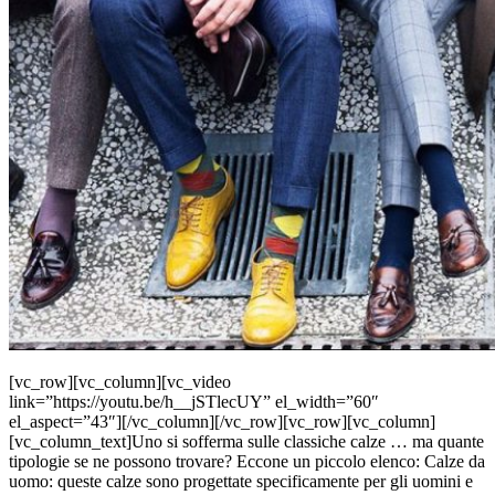
[vc_row][vc_column][vc_video
link=”https://youtu.be/h__jSTlecUY” el_width=”60″
el_aspect=”43″][/vc_column][/vc_row][vc_row][vc_column]
[vc_column_text]Uno si sofferma sulle classiche calze … ma quante
tipologie se ne possono trovare? Eccone un piccolo elenco: Calze da
uomo: queste calze sono progettate specificamente per gli uomini e