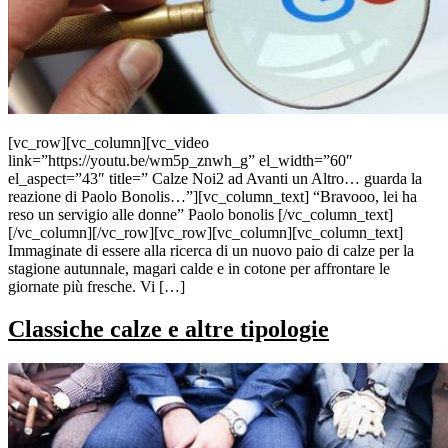
[vc_row][vc_column][vc_video
link=”https://youtu.be/wm5p_znwh_g” el_width=”60″
el_aspect=”43″ title=” Calze Noi2 ad Avanti un Altro… guarda la
reazione di Paolo Bonolis…”][vc_column_text] “Bravooo, lei ha
reso un servigio alle donne” Paolo bonolis [/vc_column_text]
[/vc_column][/vc_row][vc_row][vc_column][vc_column_text]
Immaginate di essere alla ricerca di un nuovo paio di calze per la
stagione autunnale, magari calde e in cotone per affrontare le
giornate più fresche. Vi […]
Classiche calze e altre tipologie