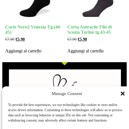
Corte Nero2 Venezia Tg.(40-
Corta Antracite Filo di
45)
Scozia Torino tg.43-45
€
7,90
€
5,90
€
7,90
€
5,90
Aggiungi al carrello
Aggiungi al carrello
Manage Consent
To provide the best experiences, we use technologies like cookies to store and/or
access device information. Consenting to these technologies will allow us to process
L’evoluzione delle calze
data such as browsing behavior or unique IDs on this site. Not consenting or
withdrawing consent, may adversely affect certain features and functions.