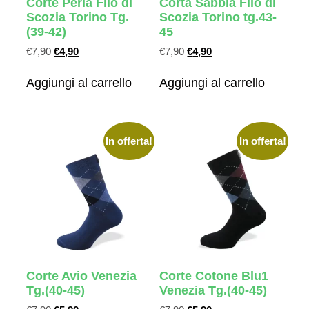
Corte Perla Filo di
Corta Sabbia Filo di
Scozia Torino Tg.
Scozia Torino tg.43-
(39-42)
45
€
7,90
€
4,90
€
7,90
€
4,90
Aggiungi al carrello
Aggiungi al carrello
In offerta!
In offerta!
Corte Avio Venezia
Corte Cotone Blu1
Tg.(40-45)
Venezia Tg.(40-45)