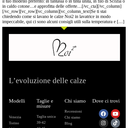
il tuo modello preferito: in fantasia o in tinta unita, in filo di Scozia o
in caldo cotone…e approfitta delle offerte…[/vc_cta][/vc_column]
[/vc_row][vc_row][vc_column][vc_column_text]Se ti stai
chiedendo come si lavano le calze Noi2 in lavatrice in modo
impeccabile, qui ci sono alcuni consigli utili sulla temperatura e […]
L’evoluzione delle calze
Modelli
Taglie e
Chi siamo
Dove ci trovi
misure
Recensioni
Taglia unica
Venezia
Chi siamo
39-42
Torino
Blog