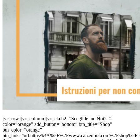
[vc_row][vc_column][vc_cta h2=”Scegli le tue Noi2. ”
color=”orange” add_button=”bottom” btn_title=”Shop”
btn_color=”orange”
btn_link=”url:https%3A%2F%2Fwww.calzenoi2.com%2Fshop%2F|ti