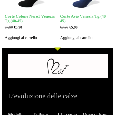
Corte Cotone Nero1 Venezia
Corte Avio Venezia Tg.(40-
Tg.(40-45)
45)
€
7,90
€
5,90
€
7,90
€
5,90
Aggiungi al carrello
Aggiungi al carrello
L’evoluzione delle calze
Modelli
Taglie e
Chi siamo
Dove ci trovi