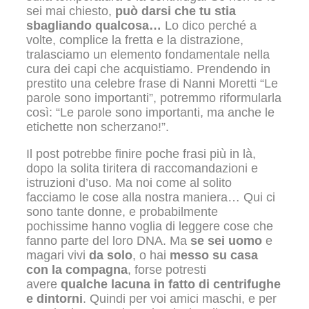
sei mai chiesto,
può darsi che tu stia
sbagliando qualcosa…
Lo dico perché a
volte, complice la fretta e la distrazione,
tralasciamo un elemento fondamentale nella
cura dei capi che acquistiamo. Prendendo in
prestito una celebre frase di Nanni Moretti “Le
parole sono importanti”, potremmo riformularla
così: “Le parole sono importanti, ma anche le
etichette non scherzano!”.
Il post potrebbe finire poche frasi più in là,
dopo la solita tiritera di raccomandazioni e
istruzioni d’uso. Ma noi come al solito
facciamo le cose alla nostra maniera… Qui ci
sono tante donne, e probabilmente
pochissime hanno voglia di leggere cose che
fanno parte del loro DNA. Ma
se sei uomo
e
magari vivi
da solo
, o hai
messo su casa
con la compagna
, forse potresti
avere
qualche lacuna in fatto di centrifughe
e dintorni
. Quindi per voi amici maschi, e per