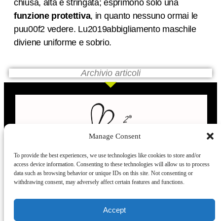
chiusa, alta e stringata; esprimono solo una
funzione protettiva
, in quanto nessuno ormai le
puu00f2 vedere. Lu2019abbigliamento maschile
diviene uniforme e sobrio.
Archivio articoli
Manage Consent
To provide the best experiences, we use technologies like cookies to store and/or
access device information. Consenting to these technologies will allow us to process
L’evoluzione delle calze
data such as browsing behavior or unique IDs on this site. Not consenting or
withdrawing consent, may adversely affect certain features and functions.
Modelli
Taglie e
Chi siamo
Dove ci trovi
Accept
misure