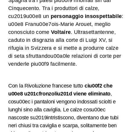
Spagna tra i paesi piu00f9 rinomati sin dal
Cinquecento. Tra i produttori di calze,
cu2019u00e8 un
personaggio insospettabile
:
u00e8 Franu00e7ois-Marie Arouet, meglio
conosciuto come
Voltaire
. Ultrasettantenne,
caduto in disgrazia alla corte di Luigi XV, si
rifugia in Svizzera e si mette a produrre calze
di seta sfruttandou00a0le relazioni di corte per
venderle piu00f9 facilmente.
Con la Rivoluzione francese tutto
ciu00f2 che
u00e8 u201cfronzoliu201d viene eliminato
,
cosu00ec i pantaloni vengono indossati sciolti e
lunghi sino alla caviglia. Le calze cosu00ec
nascoste su2019intristiscono, diventano due tubi
neri chiusi tra caviglia e scarpa, solitamente ben