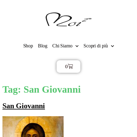
Shop
Blog
Chi Siamo
Scopri di più
0
€
0,00
Tag:
San Giovanni
San Giovanni