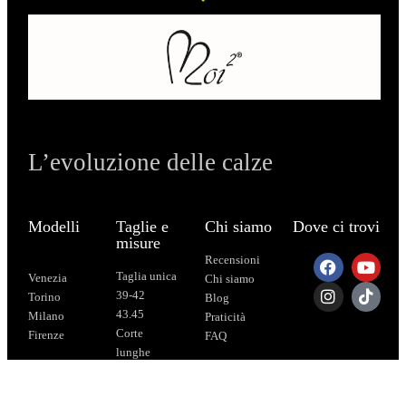
L’evoluzione delle calze
Modelli
Taglie e
Chi siamo
Dove ci trovi
misure
Recensioni
Taglia unica
Venezia
Chi siamo
39-42
Torino
Blog
43.45
Milano
Praticità
Corte
Firenze
FAQ
lunghe