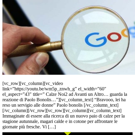
[vc_row][vc_column][vc_video
link=”https://youtu.be/wm5p_znwh_g” el_width=”60″
el_aspect=”43″ title=” Calze Noi2 ad Avanti un Altro… guarda la
reazione di Paolo Bonolis…”][vc_column_text] “Bravooo, lei ha
reso un servigio alle donne” Paolo bonolis [/vc_column_text]
[/vc_column][/vc_row][vc_row][vc_column][vc_column_text]
Immaginate di essere alla ricerca di un nuovo paio di calze per la
stagione autunnale, magari calde e in cotone per affrontare le
giornate più fresche. Vi […]