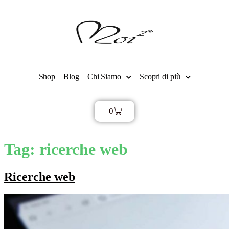
Shop
Blog
Chi Siamo
Scopri di più
0
€
0,00
Tag:
ricerche web
Ricerche web