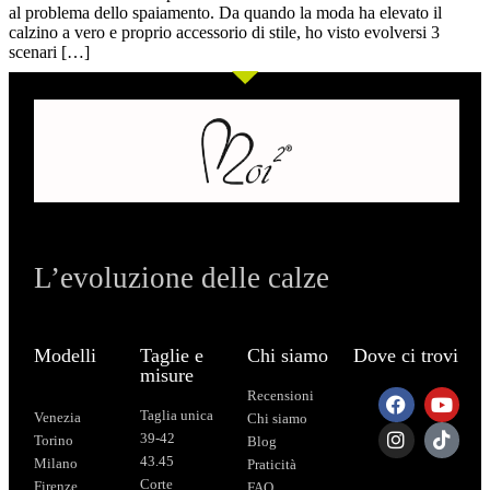
al problema dello spaiamento. Da quando la moda ha elevato il
calzino a vero e proprio accessorio di stile, ho visto evolversi 3
scenari […]
L’evoluzione delle calze
Modelli
Taglie e
Chi siamo
Dove ci trovi
misure
Recensioni
Taglia unica
Venezia
Chi siamo
39-42
Torino
Blog
43.45
Milano
Praticità
Corte
Firenze
FAQ