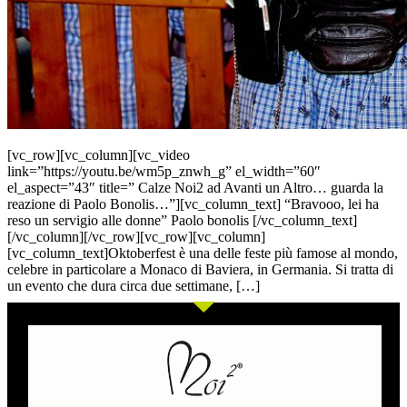
[vc_row][vc_column][vc_video
link=”https://youtu.be/wm5p_znwh_g” el_width=”60″
el_aspect=”43″ title=” Calze Noi2 ad Avanti un Altro… guarda la
reazione di Paolo Bonolis…”][vc_column_text] “Bravooo, lei ha
reso un servigio alle donne” Paolo bonolis [/vc_column_text]
[/vc_column][/vc_row][vc_row][vc_column]
[vc_column_text]Oktoberfest è una delle feste più famose al mondo,
celebre in particolare a Monaco di Baviera, in Germania. Si tratta di
un evento che dura circa due settimane, […]