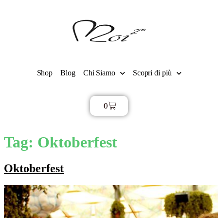
Shop
Blog
Chi Siamo
Scopri di più
0
€
0,00
Tag:
Oktoberfest
Oktoberfest