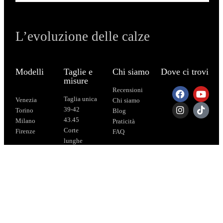
L’evoluzione delle calze
Modelli
Taglie e
Chi siamo
Dove ci trovi
misure
Recensioni
Taglia unica
Venezia
Chi siamo
39-42
Torino
Blog
43.45
Milano
Praticità
Corte
Firenze
FAQ
lunghe