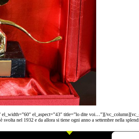
el_width=”60″ el_aspect=”43″ title=”lo dite voi…”][/vc_column][vc_
è svolta nel 1932 e da allora si tiene ogni anno a settembre nella splen