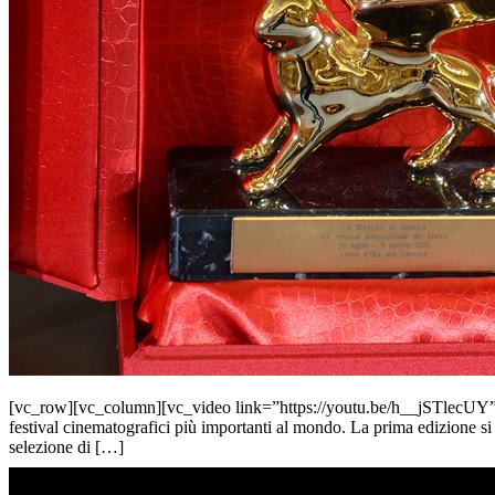
[vc_row][vc_column][vc_video link=”https://youtu.be/h__jSTlecUY” 
festival cinematografici più importanti al mondo. La prima edizione si 
selezione di […]