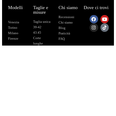
Modelli
Taglie e
Chi siamo
Dove ci trovi
misure
Recensioni
Taglia unica
Venezia
Chi siamo
39-42
Torino
Blog
43.45
Milano
Praticità
Corte
Firenze
FAQ
lunghe