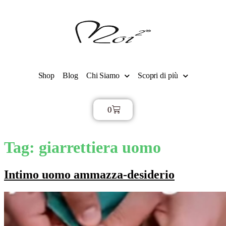
Shop
Blog
Chi Siamo
Scopri di più
0
€
0,00
Tag:
giarrettiera uomo
Intimo uomo ammazza-desiderio