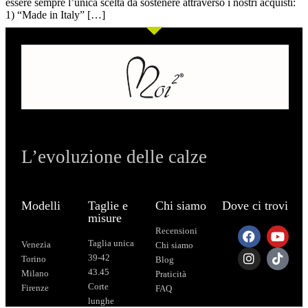
essere sempre l’unica scelta da sostenere attraverso i nostri acquisti:
1) “Made in Italy” […]
L’evoluzione delle calze
Modelli
Taglie e
Chi siamo
Dove ci trovi
misure
Recensioni
Taglia unica
Venezia
Chi siamo
39-42
Torino
Blog
43.45
Milano
Praticità
Corte
Firenze
FAQ
lunghe