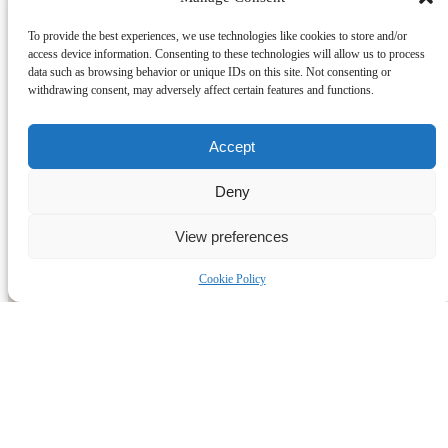
To provide the best experiences, we use technologies like cookies to store and/or
access device information. Consenting to these technologies will allow us to process
data such as browsing behavior or unique IDs on this site. Not consenting or
withdrawing consent, may adversely affect certain features and functions.
Cosa sono le Calze Noi2?
Belle ,uniche E Inimitabili..
Accept
Deny
Shop
View preferences
Cookie Policy