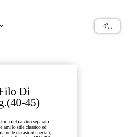
0
€
0,00
Filo Di
g.(40-45)
storia del calzino separato
he ami lo stile classico ed
da nelle occasioni speciali,