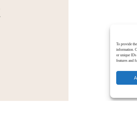
E
To provide the
information. C
or unique IDs 
features and f
A