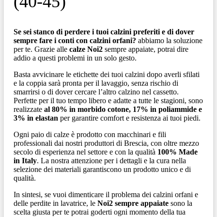
(40-45)
Se sei stanco di perdere i tuoi calzini preferiti e di dover
sempre fare i conti con calzini orfani?
abbiamo la soluzione
per te. Grazie alle
calze Noi2
sempre appaiate, potrai dire
addio a questi problemi in un solo gesto.
Basta avvicinare le etichette dei tuoi calzini dopo averli sfilati
e la coppia sarà pronta per il lavaggio, senza rischio di
smarrirsi o di dover cercare l’altro calzino nel cassetto.
Perfette per il tuo tempo libero e adatte a tutte le stagioni, sono
realizzate
al 80% in morbido cotone, 17% in poliammide e
3% in elastan
per garantire comfort e resistenza ai tuoi piedi.
Ogni paio di calze è prodotto con macchinari e fili
professionali dai nostri produttori di Brescia, con oltre mezzo
secolo di esperienza nel settore e con la qualità
100% Made
in Italy
. La nostra attenzione per i dettagli e la cura nella
selezione dei materiali garantiscono un prodotto unico e di
qualità.
In sintesi, se vuoi dimenticare il problema dei calzini orfani e
delle perdite in lavatrice, le
Noi2 sempre appaiate
sono la
scelta giusta per te potrai goderti ogni momento della tua