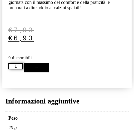
giornata con il massimo del comfort e della praticità e
preparati a dire addio ai calzini spaiati!
€
7,90
€
6,90
9 disponibili
Aggiungi al carrello
Informazioni aggiuntive
Peso
40 g