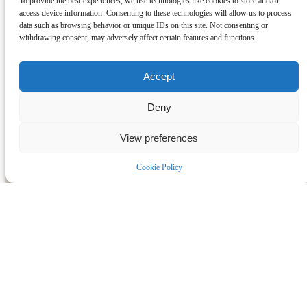
To provide the best experiences, we use technologies like cookies to store and/or
access device information. Consenting to these technologies will allow us to process
data such as browsing behavior or unique IDs on this site. Not consenting or
withdrawing consent, may adversely affect certain features and functions.
Accept
Deny
View preferences
Cookie Policy
Cosa sono le Calze Noi2?
Belle ,uniche E Inimitabili..
Shop