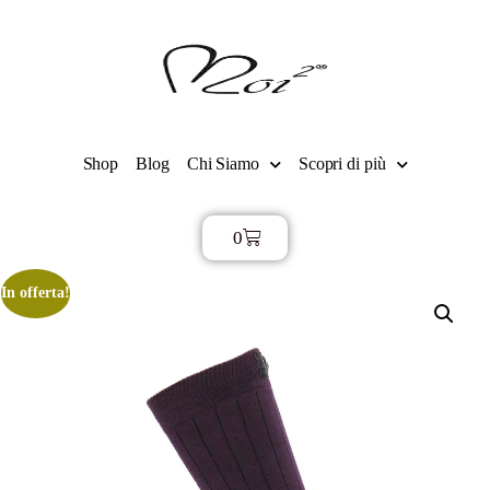
Shop
Blog
Chi Siamo
Scopri di più
0
€
0,00
In offerta!