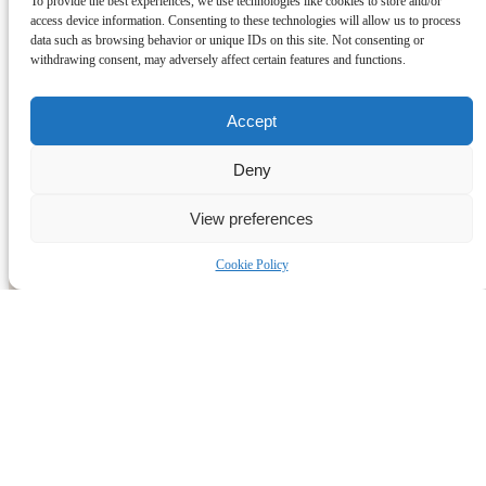
To provide the best experiences, we use technologies like cookies to store and/or
access device information. Consenting to these technologies will allow us to process
data such as browsing behavior or unique IDs on this site. Not consenting or
withdrawing consent, may adversely affect certain features and functions.
Accept
Deny
View preferences
Cookie Policy
Cosa sono le Calze Noi2?
Belle ,uniche E Inimitabili..
Shop