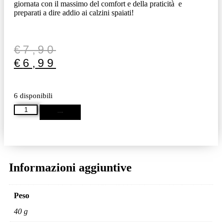
giornata con il massimo del comfort e della praticità e
preparati a dire addio ai calzini spaiati!
€
7,90
€
6,99
6 disponibili
Aggiungi al carrello
Informazioni aggiuntive
Peso
40 g