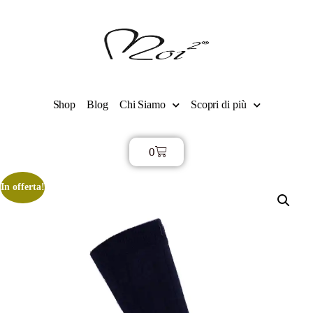
Shop
Blog
Chi Siamo
Scopri di più
0
€
0,00
In offerta!