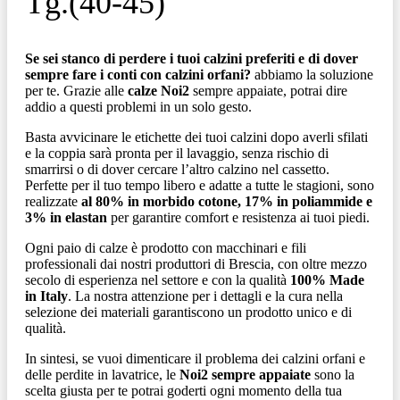
Tg.(40-45)
Se sei stanco di perdere i tuoi calzini preferiti e di dover
sempre fare i conti con calzini orfani?
abbiamo la soluzione
per te. Grazie alle
calze Noi2
sempre appaiate, potrai dire
addio a questi problemi in un solo gesto.
Basta avvicinare le etichette dei tuoi calzini dopo averli sfilati
e la coppia sarà pronta per il lavaggio, senza rischio di
smarrirsi o di dover cercare l’altro calzino nel cassetto.
Perfette per il tuo tempo libero e adatte a tutte le stagioni, sono
realizzate
al 80% in morbido cotone, 17% in poliammide e
3% in elastan
per garantire comfort e resistenza ai tuoi piedi.
Ogni paio di calze è prodotto con macchinari e fili
professionali dai nostri produttori di Brescia, con oltre mezzo
secolo di esperienza nel settore e con la qualità
100% Made
in Italy
. La nostra attenzione per i dettagli e la cura nella
selezione dei materiali garantiscono un prodotto unico e di
qualità.
In sintesi, se vuoi dimenticare il problema dei calzini orfani e
delle perdite in lavatrice, le
Noi2 sempre appaiate
sono la
scelta giusta per te potrai goderti ogni momento della tua