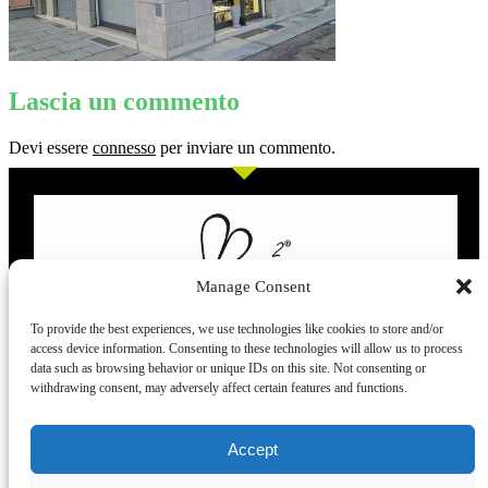
Lascia un commento
Devi essere
connesso
per inviare un commento.
Manage Consent
To provide the best experiences, we use technologies like cookies to store and/or
access device information. Consenting to these technologies will allow us to process
L’evoluzione delle calze
data such as browsing behavior or unique IDs on this site. Not consenting or
withdrawing consent, may adversely affect certain features and functions.
Modelli
Taglie e
Chi siamo
Dove ci trovi
Accept
misure