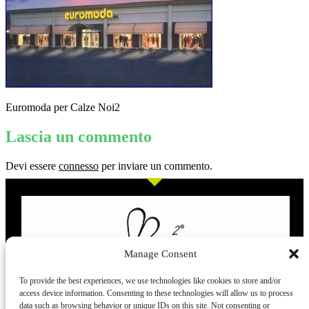
Euromoda per Calze Noi2
Lascia un commento
Devi essere
connesso
per inviare un commento.
Manage Consent
To provide the best experiences, we use technologies like cookies to store and/or
access device information. Consenting to these technologies will allow us to process
L’evoluzione delle calze
data such as browsing behavior or unique IDs on this site. Not consenting or