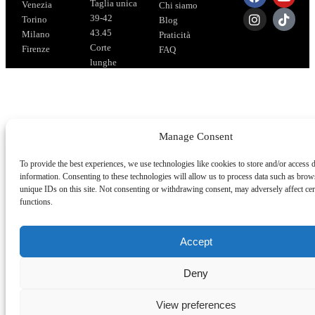
Taglia unica
Venezia
Chi siamo
39-42
Torino
Blog
43.45
Milano
Praticità
Corte
Firenze
FAQ
lunghe