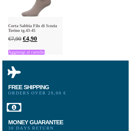
Corta Sabbia Filo di Scozia
Torino tg.43-45
€
4,90
€
7,90
Aggiungi al carrello
FREE SHIPPING
ORDERS OVER 29,00 €
MONEY GUARANTEE
30 DAYS RETURN