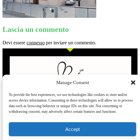
Lascia un commento
Devi essere
connesso
per inviare un commento.
Manage Consent
To provide the best experiences, we use technologies like cookies to store and/or
access device information. Consenting to these technologies will allow us to process
L’evoluzione delle calze
data such as browsing behavior or unique IDs on this site. Not consenting or
withdrawing consent, may adversely affect certain features and functions.
Modelli
Taglie e
Chi siamo
Dove ci trovi
Accept
misure