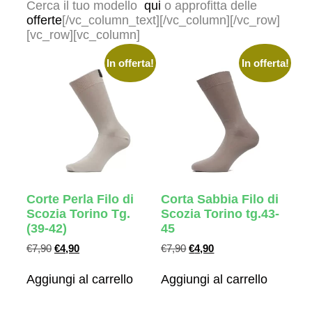
Cerca il tuo modello
qui
o approfitta delle
offerte
[/vc_column_text][/vc_column][/vc_row]
[vc_row][vc_column]
In offerta!
In offerta!
Corte Perla Filo di
Corta Sabbia Filo di
Scozia Torino Tg.
Scozia Torino tg.43-
(39-42)
45
€
7,90
€
4,90
€
7,90
€
4,90
Aggiungi al carrello
Aggiungi al carrello