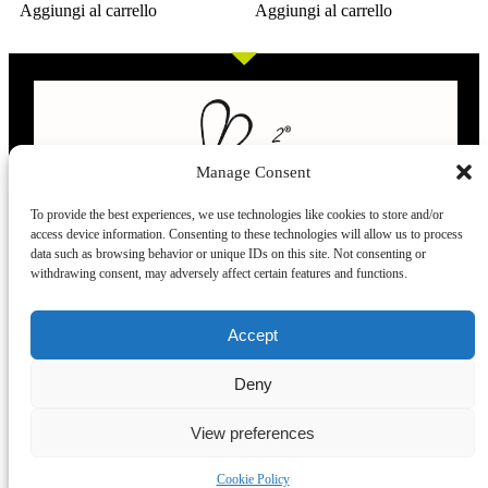
Aggiungi al carrello
Aggiungi al carrello
Manage Consent
To provide the best experiences, we use technologies like cookies to store and/or
access device information. Consenting to these technologies will allow us to process
L’evoluzione delle calze
data such as browsing behavior or unique IDs on this site. Not consenting or
withdrawing consent, may adversely affect certain features and functions.
Modelli
Taglie e
Chi siamo
Dove ci trovi
Accept
misure
Recensioni
Deny
Taglia unica
Venezia
Chi siamo
39-42
Torino
Blog
View preferences
43.45
Milano
Praticità
Corte
Firenze
FAQ
Cookie Policy
lunghe