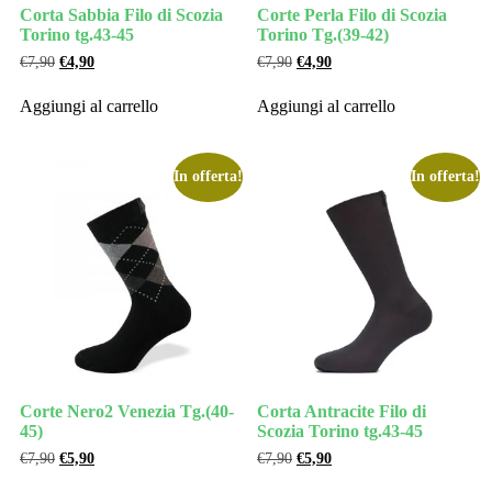
Corta Sabbia Filo di Scozia
Corte Perla Filo di Scozia
Torino tg.43-45
Torino Tg.(39-42)
€
7,90
€
4,90
€
7,90
€
4,90
Aggiungi al carrello
Aggiungi al carrello
In offerta!
In offerta!
Corte Nero2 Venezia Tg.(40-
Corta Antracite Filo di
45)
Scozia Torino tg.43-45
€
7,90
€
5,90
€
7,90
€
5,90