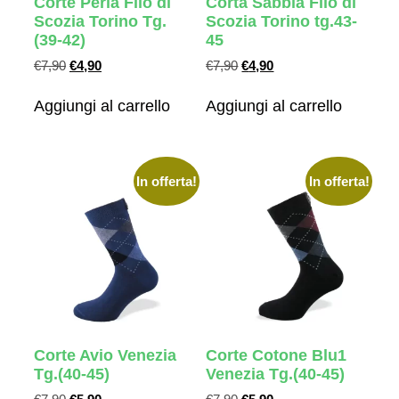
Corte Perla Filo di
Corta Sabbia Filo di
Scozia Torino Tg.
Scozia Torino tg.43-
(39-42)
45
€
7,90
€
4,90
€
7,90
€
4,90
Aggiungi al carrello
Aggiungi al carrello
In offerta!
In offerta!
Corte Avio Venezia
Corte Cotone Blu1
Tg.(40-45)
Venezia Tg.(40-45)