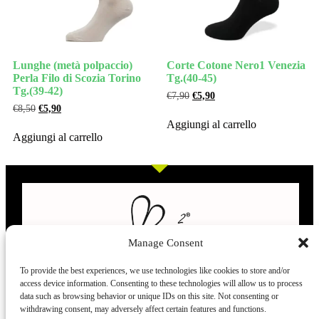
Lunghe (metà polpaccio)
Corte Cotone Nero1 Venezia
Perla Filo di Scozia Torino
Tg.(40-45)
Tg.(39-42)
€
7,90
€
5,90
€
8,50
€
5,90
Aggiungi al carrello
Aggiungi al carrello
Manage Consent
To provide the best experiences, we use technologies like cookies to store and/or
access device information. Consenting to these technologies will allow us to process
L’evoluzione delle calze
data such as browsing behavior or unique IDs on this site. Not consenting or
withdrawing consent, may adversely affect certain features and functions.