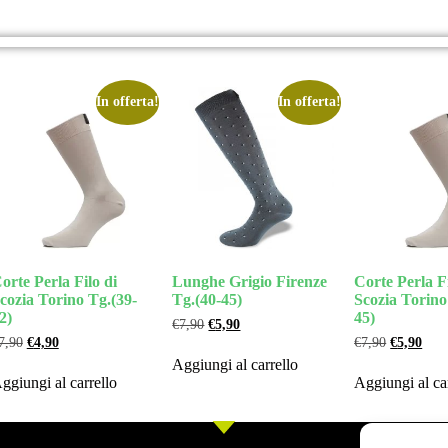
In offerta!
In offerta!
orte Perla Filo di
Lunghe Grigio Firenze
Corte Perla Fi
cozia Torino Tg.(39-
Tg.(40-45)
Scozia Torino
2)
45)
€
7,90
€
5,90
7,90
€
4,90
€
7,90
€
5,90
Aggiungi al carrello
ggiungi al carrello
Aggiungi al ca