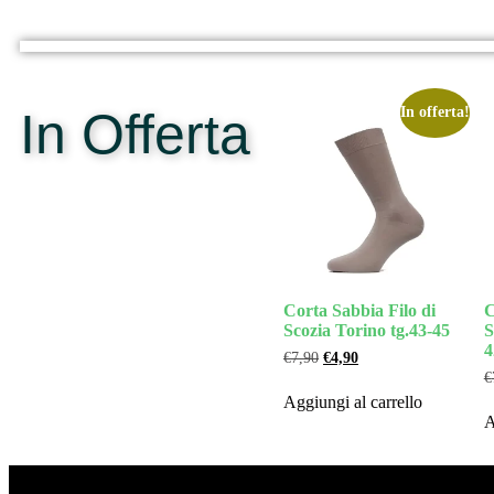
In Offerta
In offerta!
Corta Sabbia Filo di
C
Scozia Torino tg.43-45
S
4
€
7,90
€
4,90
€
Aggiungi al carrello
A