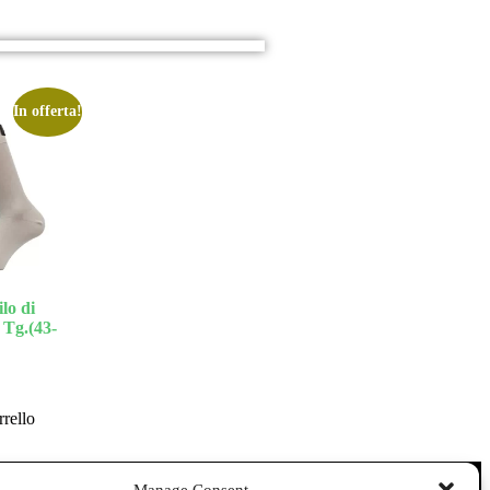
In offerta!
lo di
 Tg.(43-
rrello
Manage Consent