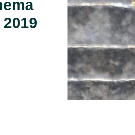
inema
l 2019