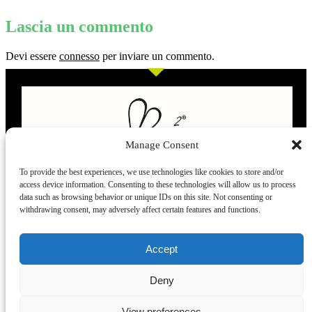
Lascia un commento
Devi essere
connesso
per inviare un commento.
Manage Consent
To provide the best experiences, we use technologies like cookies to store and/or
access device information. Consenting to these technologies will allow us to process
L’evoluzione delle calze
data such as browsing behavior or unique IDs on this site. Not consenting or
withdrawing consent, may adversely affect certain features and functions.
Modelli
Taglie e
Chi siamo
Dove ci trovi
Accept
misure
Recensioni
Deny
Taglia unica
Venezia
Chi siamo
39-42
Torino
Blog
View preferences