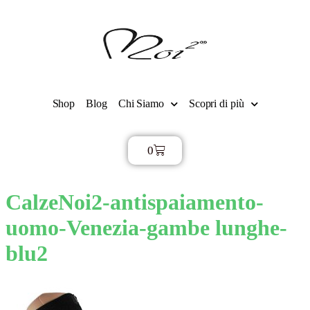
Shop
Blog
Chi Siamo
Scopri di più
0
€
0,00
CalzeNoi2-antispaiamento-
uomo-Venezia-gambe lunghe-
blu2