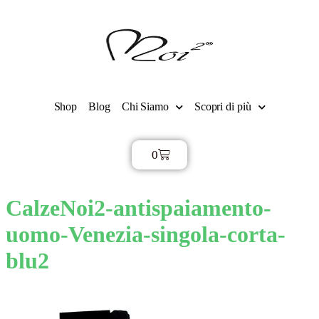
Shop
Blog
Chi Siamo
Scopri di più
0
€
0,00
CalzeNoi2-antispaiamento-
uomo-Venezia-singola-corta-
blu2