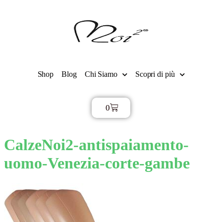
Shop
Blog
Chi Siamo
Scopri di più
0
€
0,00
CalzeNoi2-antispaiamento-
uomo-Venezia-corte-gambe