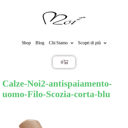
Shop
Blog
Chi Siamo
Scopri di più
0
€
0,00
Calze-Noi2-antispaiamento-
uomo-Filo-Scozia-corta-blu