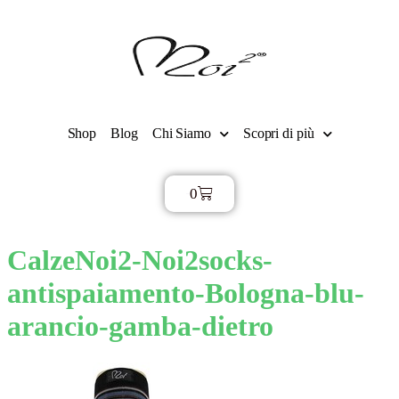
Shop
Blog
Chi Siamo
Scopri di più
0
€
0,00
CalzeNoi2-Noi2socks-
antispaiamento-Bologna-blu-
arancio-gamba-dietro