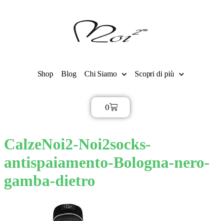
Shop
Blog
Chi Siamo
Scopri di più
0
€
0,00
CalzeNoi2-Noi2socks-
antispaiamento-Bologna-nero-
gamba-dietro