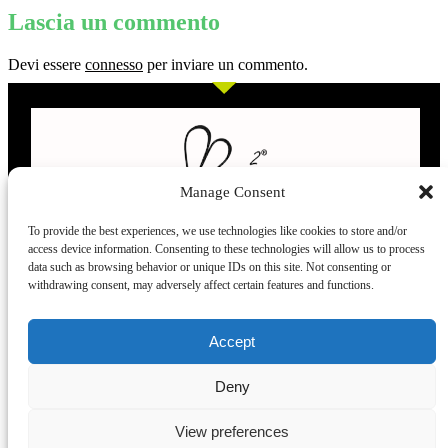
Lascia un commento
Devi essere
connesso
per inviare un commento.
Manage Consent
To provide the best experiences, we use technologies like cookies to store and/or
access device information. Consenting to these technologies will allow us to process
L’evoluzione delle calze
data such as browsing behavior or unique IDs on this site. Not consenting or
withdrawing consent, may adversely affect certain features and functions.
Modelli
Taglie e
Chi siamo
Dove ci trovi
Accept
misure
Recensioni
Deny
Taglia unica
Venezia
Chi siamo
39-42
Torino
Blog
View preferences
43.45
Milano
Praticità