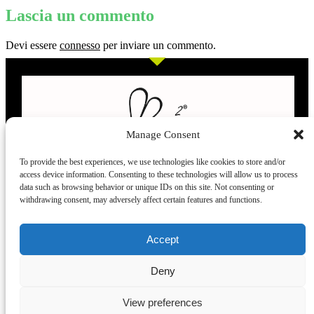
Lascia un commento
Devi essere
connesso
per inviare un commento.
Manage Consent
To provide the best experiences, we use technologies like cookies to store and/or
access device information. Consenting to these technologies will allow us to process
L’evoluzione delle calze
data such as browsing behavior or unique IDs on this site. Not consenting or
withdrawing consent, may adversely affect certain features and functions.
Modelli
Taglie e
Chi siamo
Dove ci trovi
Accept
misure
Recensioni
Deny
Taglia unica
Venezia
Chi siamo
39-42
Torino
Blog
View preferences
43.45
Milano
Praticità