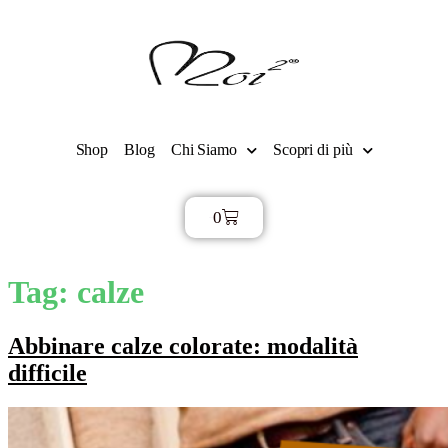
Shop
Blog
Chi Siamo
Scopri di più
0
€
0,00
Tag:
calze
Abbinare calze colorate: modalità
difficile