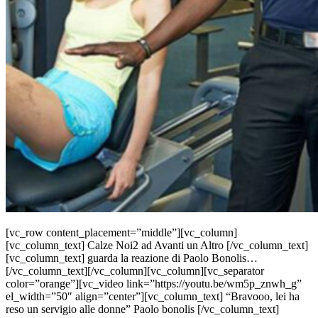
[vc_row content_placement=”middle”][vc_column]
[vc_column_text] Calze Noi2 ad Avanti un Altro [/vc_column_text]
[vc_column_text] guarda la reazione di Paolo Bonolis…
[/vc_column_text][/vc_column][vc_column][vc_separator
color=”orange”][vc_video link=”https://youtu.be/wm5p_znwh_g”
el_width=”50″ align=”center”][vc_column_text] “Bravooo, lei ha
reso un servigio alle donne” Paolo bonolis [/vc_column_text]