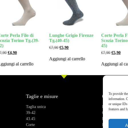
orte Perla Filo di
Lunghe Grigio Firenze
Corte Perla Fi
cozia Torino Tg.(39-
Tg.(40-45)
Scozia Torino
2)
45)
€
7,90
€
5,90
7,90
€
4,90
€
7,90
€
5,90
Aggiungi al carrello
ggiungi al carrello
Aggiungi al ca
To provide the
Taglie e misure
Chi siamo
information. C
or unique IDs 
Taglia unica
Recensioni
features and f
39-42
Chi siamo
43.45
Blog
Corte
Praticità
A