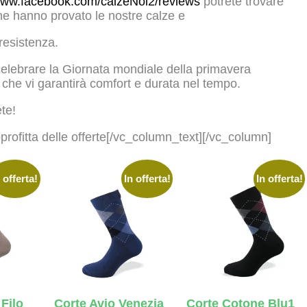
/www.facebook.com/calzeNoi2/reviews
potrete trovare
 che hanno provato le nostre calze e
resistenza.
 celebrare la Giornata mondiale della primavera
che vi garantirà comfort e durata nel tempo.
ete!
ofitta delle offerte[/vc_column_text][/vc_column]
 offerta!
In offerta!
In offerta!
Filo
Corte Avio Venezia
Corte Cotone Blu1