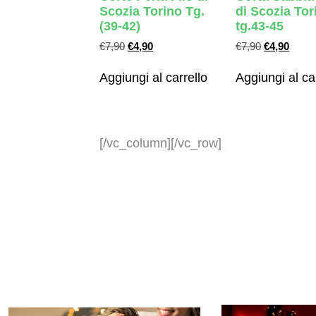
Scozia Torino Tg.
di Scozia Tor
(39-42)
tg.43-45
€
7,90
€
4,90
€
7,90
€
4,90
Aggiungi al carrello
Aggiungi al ca
[/vc_column][/vc_row]