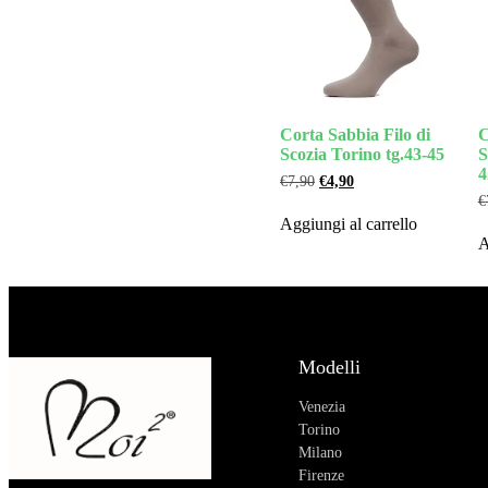
Corta Sabbia Filo di
C
Scozia Torino tg.43-45
S
4
€
7,90
€
4,90
€
Aggiungi al carrello
A
Modelli
Venezia
Torino
Milano
Firenze