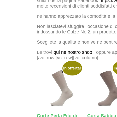
sulla nostra pagina Facebook
https:/
molte recensioni di clienti soddisfatti
ne hanno apprezzato la comodità e la 
Non lasciatevi sfuggire l’occasione di
indossando le Calze Noi2, un prodotto 
Scegliete la qualità e non ve ne pentir
Le trovi
qui ne nostro shop
oppure appr
[/vc_row][vc_row][vc_column]
In offerta!
In
Corte Perla Filo di
Corta Sabbia 