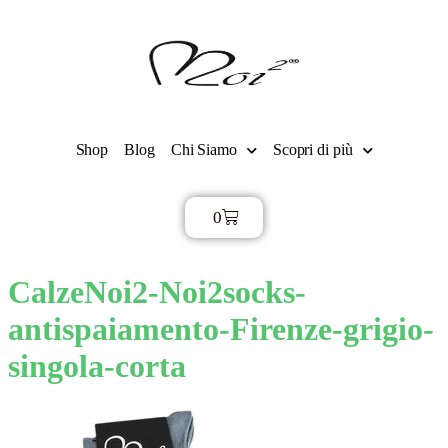
Shop
Blog
Chi Siamo
Scopri di più
0
€
0,00
CalzeNoi2-Noi2socks-
antispaiamento-Firenze-grigio-
singola-corta