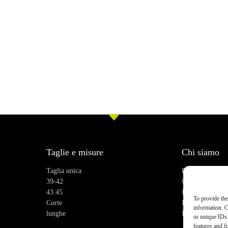
Taglie e misure
Chi siamo
Taglia unica
Recensioni
39-42
Chi siamo
43.45
Blog
To provide the
Corte
Praticità
information. C
lunghe
FAQ
or unique IDs 
features and f