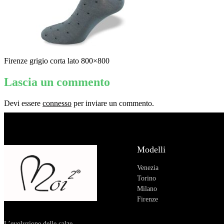
Firenze grigio corta lato 800×800
Lascia un commento
Devi essere
connesso
per inviare un commento.
Modelli
Venezia
Torino
Milano
Firenze
L’evoluzione delle calze