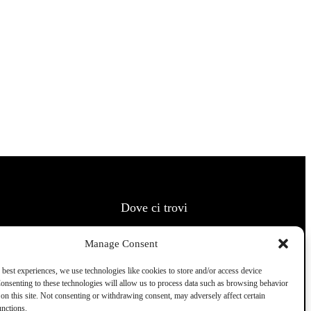
Dove ci trovi
Manage Consent
 best experiences, we use technologies like cookies to store and/or access device
onsenting to these technologies will allow us to process data such as browsing behavior
on this site. Not consenting or withdrawing consent, may adversely affect certain
unctions.