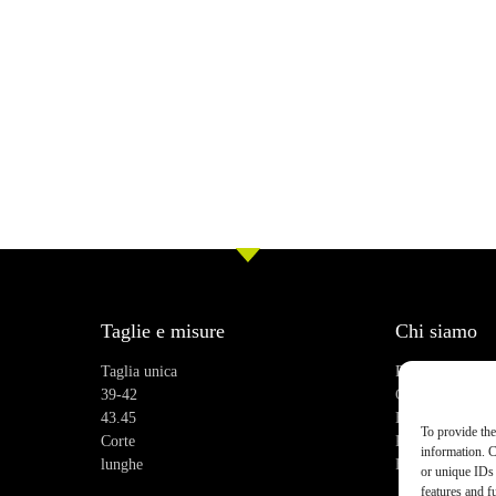
Taglie e misure
Chi siamo
Taglia unica
Recensioni
39-42
Chi siamo
43.45
Blog
To provide the
Corte
Praticità
information. C
lunghe
FAQ
or unique IDs 
features and f