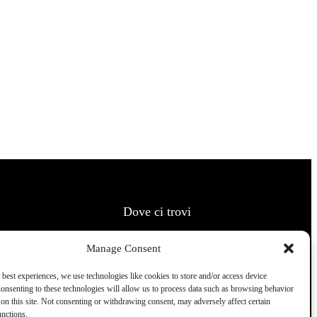
Dove ci trovi
Manage Consent
 best experiences, we use technologies like cookies to store and/or access device
onsenting to these technologies will allow us to process data such as browsing behavior
on this site. Not consenting or withdrawing consent, may adversely affect certain
unctions.