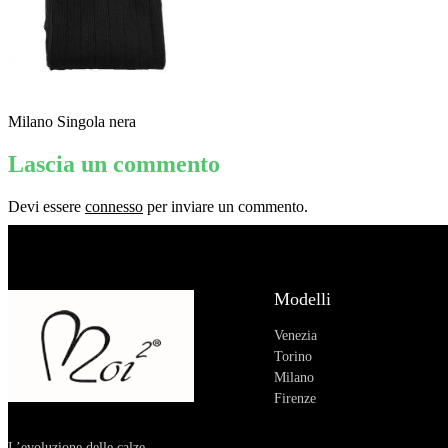
Milano Singola nera
Lascia un commento
Devi essere
connesso
per inviare un commento.
Modelli
Venezia
Torino
Milano
Firenze
L’evoluzione delle calze