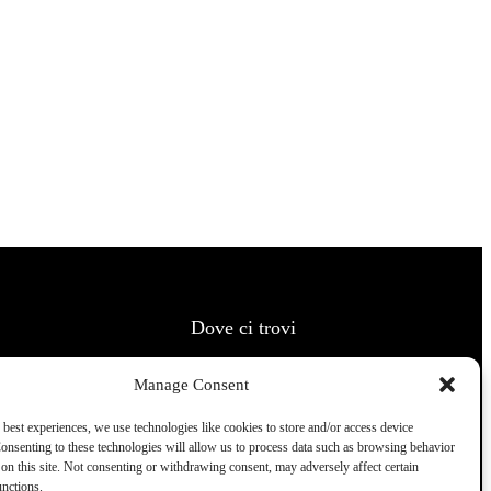
Dove ci trovi
Manage Consent
 best experiences, we use technologies like cookies to store and/or access device
onsenting to these technologies will allow us to process data such as browsing behavior
on this site. Not consenting or withdrawing consent, may adversely affect certain
unctions.