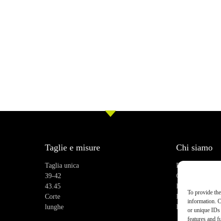
Taglie e misure
Chi siamo
Taglia unica
Recensioni
39-42
Chi siamo
43.45
Blog
To provide the
Corte
Praticità
information. C
lunghe
FAQ
or unique IDs 
features and f